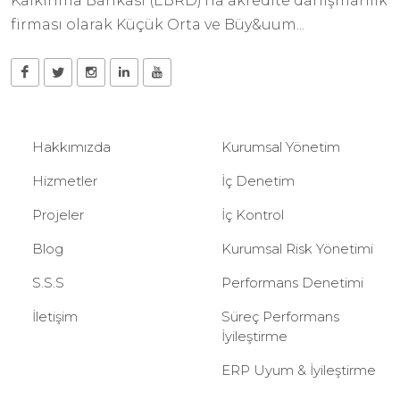
Kalkınma Bankası (EBRD)’na akredite danışmanlık
firması olarak Küçük Orta ve Büy&uum...
Hakkımızda
Kurumsal Yönetim
Hizmetler
İç Denetim
Projeler
İç Kontrol
Blog
Kurumsal Risk Yönetimi
S.S.S
Performans Denetimi
İletişim
Süreç Performans
İyileştirme
ERP Uyum & İyileştirme